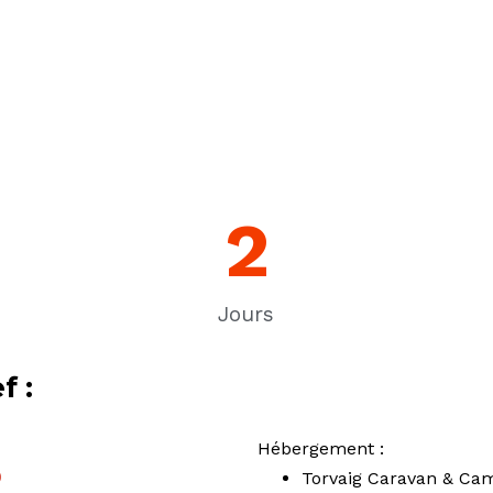
2
Jours
f :
Hébergement :
Torvaig Caravan & Cam