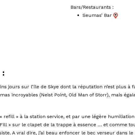
Bars/Restaurants :
Seumas’ Bar
 :
ns jours sur l’île de Skye dont la réputation n’est plus à 
amas incroyables (Neist Point, Old Man of Storr), mais é
efill » à la station service, et par une légère humiliatio
Fill » sur le clapet de la trappe à essence … et comme tou
ste. A vrai dire, j’ai beau enfoncer le bec verseur dans le r