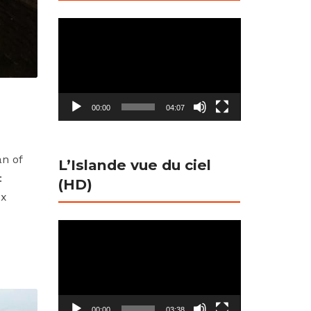
Lecteur
vidéo
00:00
04:07
an of
L’Islande vue du ciel
:
(HD)
ux
Lecteur
vidéo
00:00
03:38