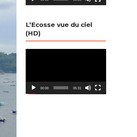
L’Ecosse vue du ciel
(HD)
Lecteur
vidéo
00:00
05:31