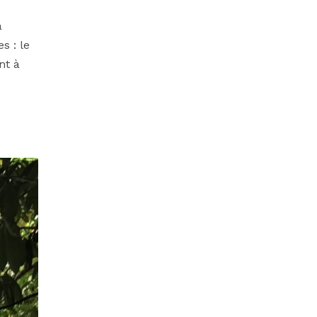
à
s : le
nt à