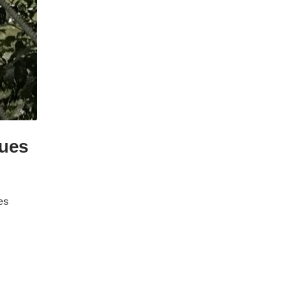
sues
es