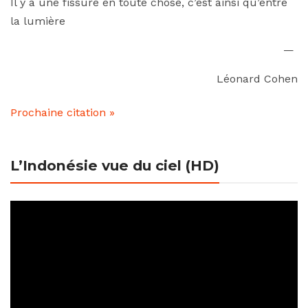
Il y a une fissure en toute chose, c’est ainsi qu’entre
la lumière
—
Léonard Cohen
Prochaine citation »
L’Indonésie vue du ciel (HD)
Lecteur
vidéo